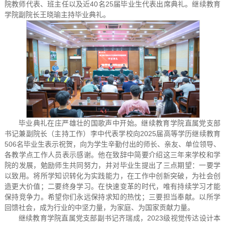
院教师代表、班主任以及近40名25届毕业生代表出席典礼。继续教育
学院副院长王晓瑜主持毕业典礼。
毕业典礼在庄严雄壮的国歌声中开始。继续教育学院直属党支部
书记兼副院长（主持工作）李中代表学校向2025届高等学历继续教育
506名毕业生表示祝贺，向为学生辛勤付出的师长、亲友、单位领导、
各教学点工作人员表示感谢。他在致辞中简要介绍这三年来学校和学
院的发展，勉励师生共同努力，并对毕业生提出了三点期望：一要学
以致用。将所学知识转化为实践能力，在工作中创新突破，为社会创
造更大价值；二要终身学习。在快速变革的时代，唯有持续学习才能
保持竞争力。希望你们永远保持求知的热忱；三要担当奉献。以所学
回馈社会，成为行业的中坚力量，为家庭、为国家贡献力量。
继续教育学院直属党支部副书记齐瑞成，2023级视觉传达设计本